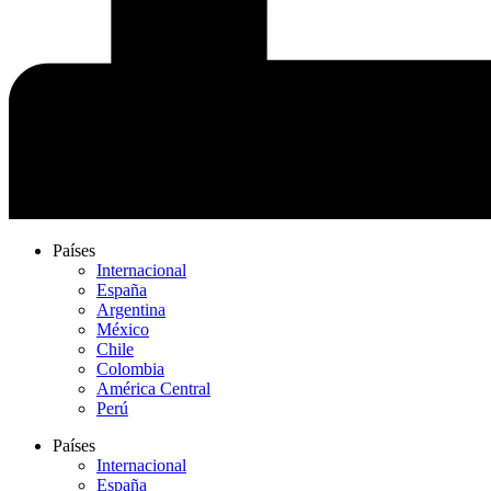
Países
Internacional
España
Argentina
México
Chile
Colombia
América Central
Perú
Países
Internacional
España