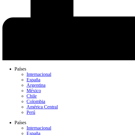
Países
Internacional
España
Argentina
México
Chile
Colombia
América Central
Perú
Países
Internacional
España