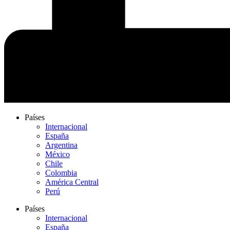
Países
Internacional
España
Argentina
México
Chile
Colombia
América Central
Perú
Países
Internacional
España